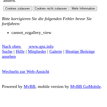
ändern.
Bitte korrigieren Sie die folgenden Fehler bevor Sie
fortfahren:
cannot_ezgallery_view
Nach oben
www.gpz.info
Suche
|
Hilfe
|
Mitglieder
|
Galerie
|
Heutige Beiträge
ansehen
Wechseln zur Web-Ansicht
Powered by
MyBB
, mobile version by
MyBB GoMobile
.