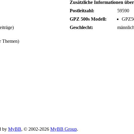
Zusätzliche Informationen übe
Postleitzahl:
59590
GPZ 500s Modell:
GPZ5
eiträge)
Geschlecht:
männlic
er Themen)
d by
MyBB
, © 2002-2026
MyBB Group
.