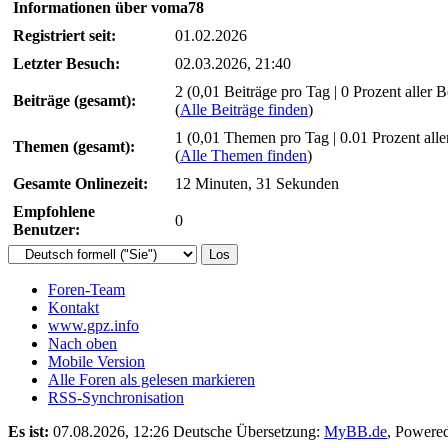
Informationen über voma78
Registriert seit:
01.02.2026
Letzter Besuch:
02.03.2026, 21:40
2 (0,01 Beiträge pro Tag | 0 Prozent aller B
Beiträge (gesamt):
(
Alle Beiträge finden
)
1 (0,01 Themen pro Tag | 0.01 Prozent all
Themen (gesamt):
(
Alle Themen finden
)
Gesamte Onlinezeit:
12 Minuten, 31 Sekunden
Empfohlene
0
Benutzer:
Foren-Team
Kontakt
www.gpz.info
Nach oben
Mobile Version
Alle Foren als gelesen markieren
RSS-Synchronisation
Es ist:
07.08.2026, 12:26
Deutsche Übersetzung:
MyBB.de
, Powere