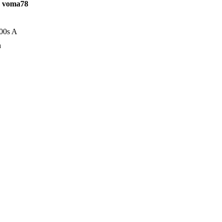
r voma78
00s A
h