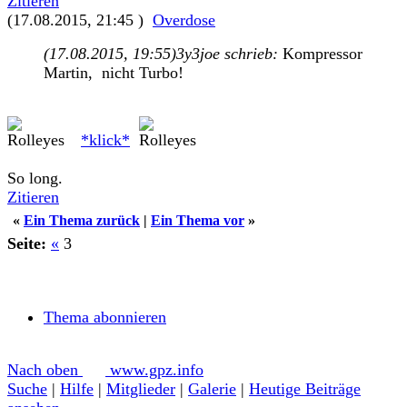
Zitieren
(17.08.2015, 21:45 )
Overdose
(17.08.2015, 19:55)
3y3joe schrieb:
Kompressor
Martin, nicht Turbo!
*klick*
So long.
Zitieren
«
Ein Thema zurück
|
Ein Thema vor
»
Seite:
«
3
Thema abonnieren
Nach oben
www.gpz.info
Suche
|
Hilfe
|
Mitglieder
|
Galerie
|
Heutige Beiträge