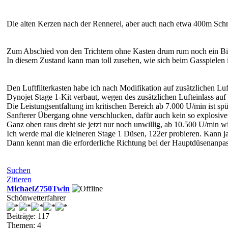
Die alten Kerzen nach der Rennerei, aber auch nach etwa 400m Schr
Zum Abschied von den Trichtern ohne Kasten drum rum noch ein B
In diesem Zustand kann man toll zusehen, wie sich beim Gasspielen 
Den Luftfilterkasten habe ich nach Modifikation auf zusätzlichen Luf
Dynojet Stage 1-Kit verbaut, wegen des zusätzlichen Lufteinlass auf
Die Leistungsentfaltung im kritischen Bereich ab 7.000 U/min ist spü
Sanfterer Übergang ohne verschlucken, dafür auch kein so explosiver
Ganz oben raus dreht sie jetzt nur noch unwillig, ab 10.500 U/min w
Ich werde mal die kleineren Stage 1 Düsen, 122er probieren. Kann ja
Dann kennt man die erforderliche Richtung bei der Hauptdüsenanp
Suchen
Zitieren
MichaelZ750Twin
Schönwetterfahrer
Beiträge: 117
Themen: 4