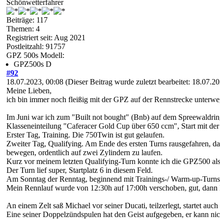
Schönwetterfahrer
Beiträge: 117
Themen: 4
Registriert seit: Aug 2021
Postleitzahl: 91757
GPZ 500s Modell:
GPZ500s D
#92
18.07.2023, 00:08
(Dieser Beitrag wurde zuletzt bearbeitet: 18.07.
Meine Lieben,
ich bin immer noch fleißig mit der GPZ auf der Rennstrecke unterw
Im Juni war ich zum "Built not bought" (Bnb) auf dem Spreewaldrin
Klasseneinteilung "Caferacer Gold Cup über 650 ccm", Start mit d
Erster Tag, Training. Die 750Twin ist gut gelaufen.
Zweiter Tag, Qualifying. Am Ende des ersten Turns rausgefahren, da
bewegen, ordentlich auf zwei Zylindern zu laufen.
Kurz vor meinem letzten Qualifying-Turn konnte ich die GPZ500 al
Der Turn lief super, Startplatz 6 in diesem Feld.
Am Sonntag der Renntag, beginnend mit Trainings-/ Warm-up-Turns
Mein Rennlauf wurde von 12:30h auf 17:00h verschoben, gut, dann
An einem Zelt saß Michael vor seiner Ducati, teilzerlegt, startet a
Eine seiner Doppelzündspulen hat den Geist aufgegeben, er kann nich