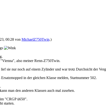
2023, 00:28 von
MichaelZ750Twin
.)
egs
g.
er "Vienna", also meiner Renn-Z750Twin.
 lief sie nur noch auf einem Zylinder und war trotz Durchsicht der V
s Ersatzmopped in der gleichen Klasse melden, Startnummer 502.
.
 kann man den anderen Klassen auch mal zusehen.
uch im "CRGP ü650".
t starten.