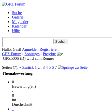
Suche
Galerie
Mitglieder
Kalender
Hilfe
Hallo, Gast!
Anmelden
Registrieren
GPZ Forum
›
Sonstiges
›
Projekte
GPZ500S (D) wird zum Renner
Seiten (7):
« Zurück
1
…
3
4
5
6
7
Themabewertung:
0
Bewertung(en)
-
0
im
Durchschnitt
1