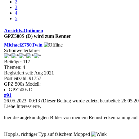
2
3
4
5
Ansichts-Optionen
GPZ500S (D) wird zum Renner
MichaelZ750Twin
Schönwetterfahrer
Beiträge: 117
Themen: 4
Registriert seit: Aug 2021
Postleitzahl: 91757
GPZ 500s Modell:
GPZ500s D
#91
26.05.2023, 00:13
(Dieser Beitrag wurde zuletzt bearbeitet: 26.05.
Liebe Interessierte,
hier die angekündigten Bilder von meinem Rennstreckentraining au
Hoppla, richtiger Typ auf falschem Mopped