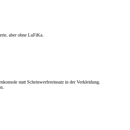
terie, aber ohne LuFiKa.
nkonsole statt Scheinwerfereinsatz in der Verkleidung.
en.