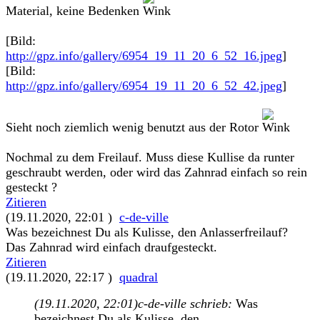
Material, keine Bedenken
[Bild:
http://gpz.info/gallery/6954_19_11_20_6_52_16.jpeg
]
[Bild:
http://gpz.info/gallery/6954_19_11_20_6_52_42.jpeg
]
Sieht noch ziemlich wenig benutzt aus der Rotor
Nochmal zu dem Freilauf. Muss diese Kullise da runter
geschraubt werden, oder wird das Zahnrad einfach so rein
gesteckt ?
Zitieren
(19.11.2020, 22:01 )
c-de-ville
Was bezeichnest Du als Kulisse, den Anlasserfreilauf?
Das Zahnrad wird einfach draufgesteckt.
Zitieren
(19.11.2020, 22:17 )
quadral
(19.11.2020, 22:01)
c-de-ville schrieb:
Was
bezeichnest Du als Kulisse, den