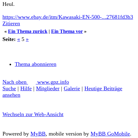
Heul.
https://www.ebay.de/itm/Kawasaki-EN-500-...27681fd3b3
Zitieren
«
Ein Thema zurück
|
Ein Thema vor
»
Seite:
«
5
»
Thema abonnieren
Nach oben
www.gpz.info
Suche
|
Hilfe
|
Mitglieder
|
Galerie
|
Heutige Beiträge
ansehen
Wechseln zur Web-Ansicht
Powered by
MyBB
, mobile version by
MyBB GoMobile
.