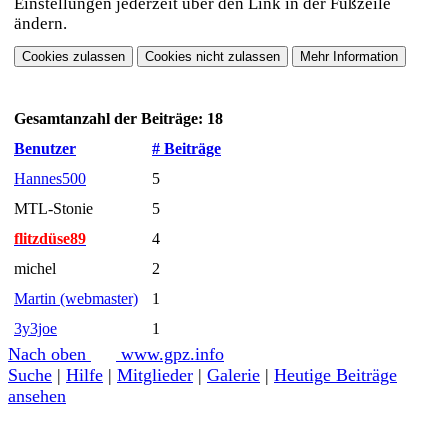
Einstellungen jederzeit über den Link in der Fußzeile
ändern.
Gesamtanzahl der Beiträge: 18
Benutzer
# Beiträge
Hannes500
5
MTL-Stonie
5
flitzdüse89
4
michel
2
Martin (webmaster)
1
3y3joe
1
Nach oben
www.gpz.info
Suche
|
Hilfe
|
Mitglieder
|
Galerie
|
Heutige Beiträge
ansehen