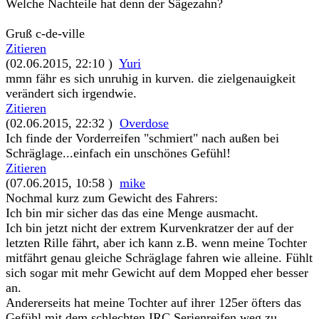
Welche Nachteile hat denn der Sägezahn?
Gruß c-de-ville
Zitieren
(02.06.2015, 22:10 )
Yuri
mmn fähr es sich unruhig in kurven. die zielgenauigkeit
verändert sich irgendwie.
Zitieren
(02.06.2015, 22:32 )
Overdose
Ich finde der Vorderreifen "schmiert" nach außen bei
Schräglage...einfach ein unschönes Gefühl!
Zitieren
(07.06.2015, 10:58 )
mike
Nochmal kurz zum Gewicht des Fahrers:
Ich bin mir sicher das das eine Menge ausmacht.
Ich bin jetzt nicht der extrem Kurvenkratzer der auf der
letzten Rille fährt, aber ich kann z.B. wenn meine Tochter
mitfährt genau gleiche Schräglage fahren wie alleine. Fühlt
sich sogar mit mehr Gewicht auf dem Mopped eher besser
an.
Andererseits hat meine Tochter auf ihrer 125er öfters das
Gefühl mit dem schlechten IRC Serienreifen weg zu